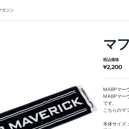
マガジン
マ
税込価格
¥2,200
MABPマ
MABPマ
です。
こちらのマ
本体サイズ：1