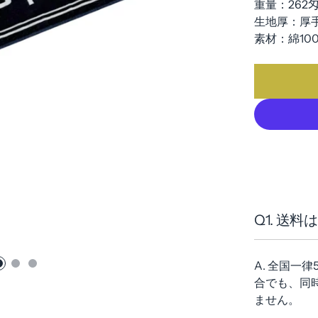
重量：262
生地厚：厚
素材：綿10
Q1. 送
A. 全国一
合でも、同
ません。